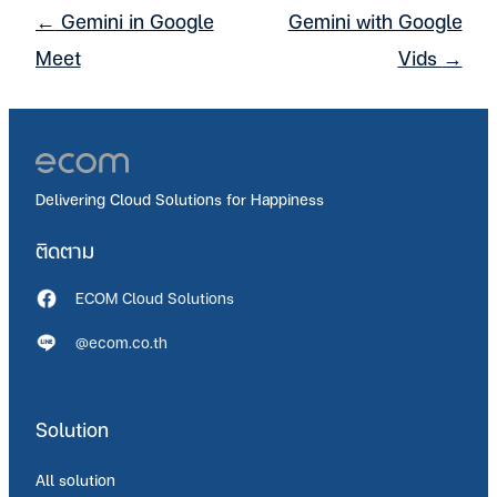
←
Gemini in Google
Gemini with Google
Post
เข้าสู่ระบบ
navigation
Meet
Vids
→
Delivering Cloud Solutions for Happiness
ติดตาม
ECOM Cloud Solutions
@ecom.co.th
Solution
All solution