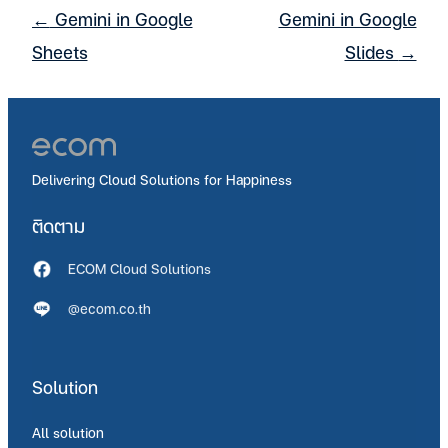
←
Gemini in Google
Gemini in Google
Post
เข้าสู่ระบบ
navigation
Sheets
Slides
→
Delivering Cloud Solutions for Happiness
ติดตาม
ECOM Cloud Solutions
@ecom.co.th
Solution
All solution