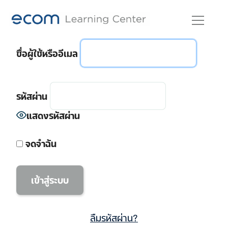
Skip
to
content
ชื่อผู้ใช้หรืออีเมล
รหัสผ่าน
แสดงรหัสผ่าน
จดจำฉัน
ลืมรหัสผ่าน?