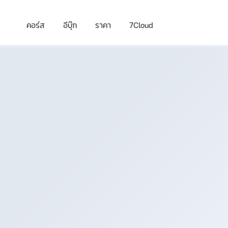
คอร์ส
อีบุ๊ก
ราคา
7Cloud