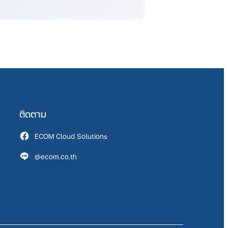
ติดตาม
ECOM Cloud Solutions
@ecom.co.th